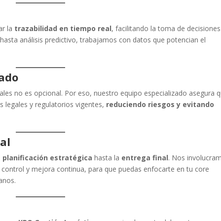
ar la
trazabilidad en tiempo real
, facilitando la toma de decisiones
asta análisis predictivo, trabajamos con datos que potencian el
ado
nales no es opcional. Por eso, nuestro equipo especializado asegura 
 legales y regulatorios vigentes,
reduciendo riesgos y evitando
al
a
planificación estratégica
hasta la
entrega final
. Nos involucra
 control y mejora continua, para que puedas enfocarte en tu core
anos.