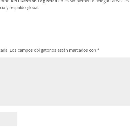
o como
KPO Gestión Logística
no es simplemente delegar tareas: es
cia y respaldo global.
cada.
Los campos obligatorios están marcados con
*