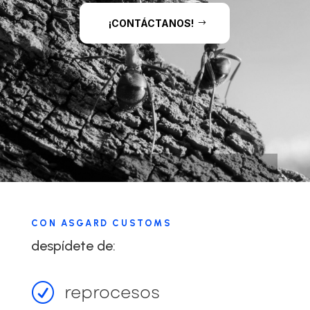
¡CONTÁCTANOS!
CON ASGARD CUSTOMS
despídete de:
reprocesos
R